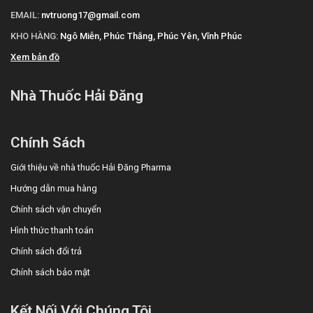
Tim mạch: Hạ huyết áp, hạ huyết áp tư thế, ngất.
EMAIL:
nvtruong17@gmail.com
Nội tiết và chuyển hóa: Tăng kali máu.
KHO HÀNG:
Ngô Miễn, Phúc Thắng, Phúc Yên, Vĩnh Phúc
Tiêu hóa: Tiêu chảy, đau bụng, buồn nôn, đau bụng
Xem bản đồ
trên.
Máu: Giảm bạch cầu trung tính.
Nhà Thuốc Hải Đăng
Cơ, xương: Đau khớp, đau lưng.
Mắt: Nhìn mờ.
Thận: Tăng creatinin máu, rối loạn chức năng thận.
Chính Sách
Hô hấp: Ho khan.
Khác: Nhiễm virus.
Giới thiệu về nhà thuốc Hải Đăng Pharma
Hiếm gặp:
Hướng dẫn mua hàng
Miễn dịch: Phản ứng dị ứng, ngứa, phát ban trên da,
Chính sách vận chuyển
phản ứng phản vệ, phù mạch, tăng nhạy cảm với ánh
Hình thức thanh toán
sáng, rụng tóc.
Máu: Thiếu máu, thiếu máu tế bào nhỏ, giảm
Chính sách đổi trả
hematocrit/hemoglobin, giảm tiểu cầu.
Chính sách bảo mật
Thần kinh: Lo âu, lơ mơ, mất ngủ, dị cảm, bất lực.
Tiêu hóa: Chán ăn, khô miệng, rối loạn vị giác, táo bón,
Kết Nối Với Chúng Tôi