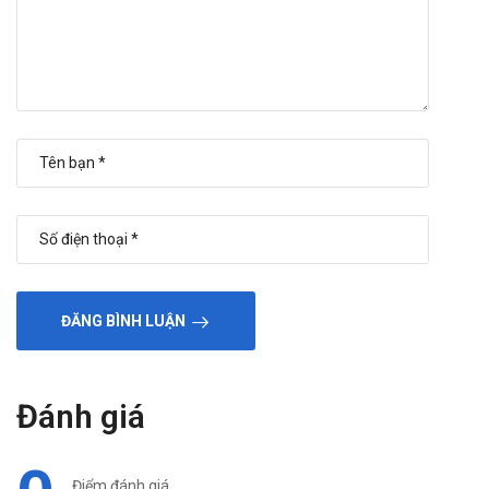
Bệnh nhân hậu nhồi máu cơ tim dạng ổn định bắt đầu
sử dụng sớm 12 giờ phát cơn với liều đầu 20 mg/lần x
2 lẩn/ngày, tăng liều dần sau các tuần tiếp theo. Tối đa
là 160mg. Thời gian bắt đầu dùng thuốc khoảng 3
tháng.
Nếu xảy ra hạ huyết áp triệu chứng hoặc rối loạn chức
năng thận cần xem xét giảm liều.
Có thể dùng thuốc này khi trước đó sử dụng các thuốc
trị nhồi máu cơ tim khác. Không dùng đồng thời
valsartan cùng thuốc ức chế men chuyển angiotensin
(ACE).
Mức độ nhồi máu cơ tim phải đánh giả cùng chức năng
ĐĂNG BÌNH LUẬN
thận.
Người lớn tuổi: Giữ nguyên liều
Suy gan:
Đánh giá
Chống chỉ định ở bệnh nhân suy gan nặng, bệnh xơ gan
mật và ứ mật.
Ở bệnh nhân suy gan nhẹ đến trung bình không ứ mật
Điểm đánh giá