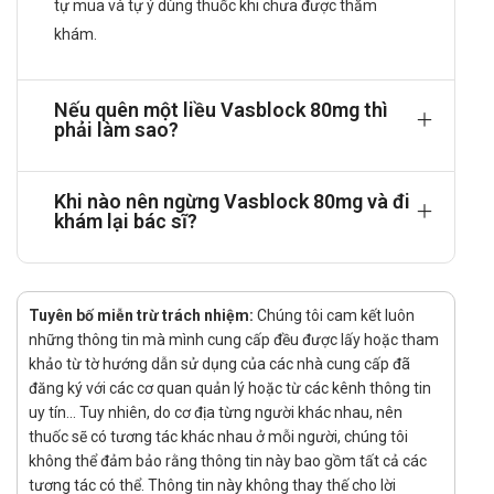
tự mua và tự ý dùng thuốc khi chưa được thăm
quả hơn.
khám.
Tăng thải natri và nước: Làm giảm sản xuất
hormone aldosterone và ADH, hai chất kích thích
cơ thể giữ lại natri và nước, từ đó tăng đào thải qua
Nếu quên một liều Vasblock 80mg thì
thận.
phải làm sao?
Một liều 80mg uống của valsartan có thể kiểm soát
khoảng 80% sự tăng huyết áp tại thời điểm thuốc đạt
Khi nào nên ngừng Vasblock 80mg và đi
nồng độ cao nhất. Hiệu quả này được duy trì khoảng
khám lại bác sĩ?
30% trong suốt 24 giờ.
Khi sử dụng valsartan, nồng độ renin trong huyết tương
có thể tăng lên, kéo theo sự tăng nhẹ của angiotensin
Tuyên bố miễn trừ trách nhiệm:
II trong máu. Tuy nhiên, nồng độ aldosterone lại giảm
Chúng tôi cam kết luôn
những thông tin mà mình cung cấp đều được lấy hoặc tham
xuống mức thấp nhất, giúp duy trì hiệu quả hạ huyết áp.
khảo từ tờ hướng dẫn sử dụng của các nhà cung cấp đã
Một điểm đáng chú ý khác là các nghiên cứu lâm sàng
đăng ký với các cơ quan quản lý hoặc từ các kênh thông tin
đã chỉ ra rằng valsartan không gây ảnh hưởng đáng kể
uy tín... Tuy nhiên, do cơ địa từng người khác nhau, nên
đến các chỉ số chuyển hóa quan trọng như cholesterol,
thuốc sẽ có tương tác khác nhau ở mỗi người, chúng tôi
triglycerid, đường huyết lúc đói hay acid uric.
không thể đảm bảo rằng thông tin này bao gồm tất cả các
Dược động học:
tương tác có thể. Thông tin này không thay thế cho lời