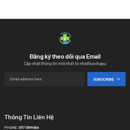
Không cần điều chỉnh liều ở bệnh nhân có hệ số thanh
thải creatinin >30 ml/phút. Theo dõi chức năng thận và
nồng độ Kali huyết tương.
Trẻ em 6-18 tuổi suy gan:
Không có kinh nghiệm lâm sàng sử dụng valsartan cho
trẻ em nhẹ đến trung bình, liều valsartan không nên
vượt quá 80 mg.
Đăng ký theo dõi qua Email
Trẻ em suy tim và sau nhồi máu cơ tim:
Cập nhật thông tin mới nhất từ nhathuochapu
Độ an toàn và hiệu quả của valsartan ở trẻ em suy tim
và sau nhồi máu cơ tim chưa được thiết lập.
SUBSCRIBE
Tác dụng phụ thường gặp
Thường gặp:
Thần kinh trung ương: Hoa mắt, chóng mặt, mệt, đau
đầu.
Thông Tin Liên Hệ
Thận: Tăng urê máu.
Ít gặp:
PHONE:
0971899466