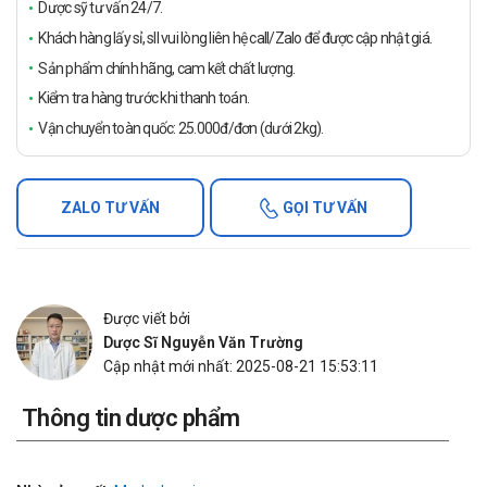
Dược sỹ tư vấn 24/7.
Khách hàng lấy sỉ, sll vui lòng liên hệ call/Zalo để được cập nhật giá.
Sản phẩm chính hãng, cam kết chất lượng.
Kiểm tra hàng trước khi thanh toán.
Vận chuyển toàn quốc: 25.000đ/đơn (dưới 2kg).
ZALO TƯ VẤN
GỌI TƯ VẤN
Được viết bởi
Dược Sĩ Nguyễn Văn Trường
Cập nhật mới nhất: 2025-08-21 15:53:11
Thông tin dược phẩm