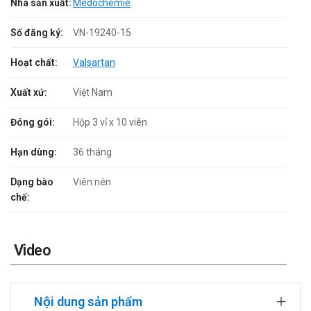
Nhà sản xuất:
Medochemie
Số đăng ký:
VN-19240-15
Hoạt chất:
Valsartan
Xuất xứ:
Việt Nam
Đóng gói:
Hộp 3 vỉ x 10 viên
Hạn dùng:
36 tháng
Dạng bào
Viên nén
chế:
Video
Nội dung sản phẩm