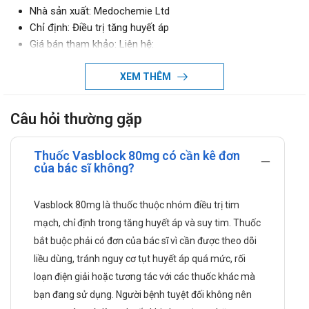
Nhà sản xuất: Medochemie Ltd
Chỉ định: Điều trị tăng huyết áp
Giá bán tham khảo: Liên hệ:
Hotline: 0971.899.466
XEM THÊM
Zalo: 090.179.6388
Thuốc hoạt động như thế nào trong cơ
Câu hỏi thường gặp
thể?
Dược lực học:
Thuốc Vasblock 80mg có cần kê đơn
của bác sĩ không?
Valsartan là một loại thuốc thuộc nhóm ức chế thụ thể
angiotensin II (ARB). Nó hoạt động bằng cách ngăn
chặn một cách chọn lọc thụ thể angiotensin loại 1
Vasblock 80mg là thuốc thuộc nhóm điều trị tim
(AT1), nơi mà angiotensin II, một chất gây tăng huyết
mạch, chỉ định trong tăng huyết áp và suy tim. Thuốc
áp, thường gắn vào.
bắt buộc phải có đơn của bác sĩ vì cần được theo dõi
Việc ngăn chặn này làm giảm tác dụng của angiotensin
liều dùng, tránh nguy cơ tụt huyết áp quá mức, rối
II, từ đó giúp giảm huyết áp thông qua các cơ chế sau:
loạn điện giải hoặc tương tác với các thuốc khác mà
Giãn mạch: Ngăn cản sự co thắt của mạch máu.
bạn đang sử dụng. Người bệnh tuyệt đối không nên
Giảm gánh nặng cho tim: Giúp tim hoạt động hiệu