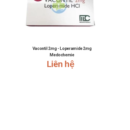
 uống hoặc liều dùng.
nh.
hợp.
Vacontil 2mg - Loperamide 2mg
Medochemie
ạt chất cùng nhóm điều hòa serotonin, thường được
Liên hệ
aroxetine. Những sản phẩm này có đặc điểm chung là
ng tin chi tiết về mức độ phù hợp của từng thuốc đang
ới Hải Đăng Pharma để được tư vấn rõ ràng và cá nhân