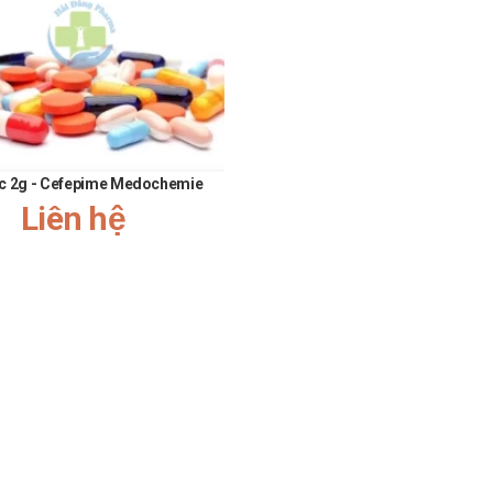
hay đổi đột ngột trạng thái tâm lý trong quá trình điều trị.
dài, người dùng nên báo ngay cho thầy thuốc để được điều chỉnh giờ
c với nhân viên y tế vì có thể làm thay đổi phản ứng của hệ thần ki
o đó người dùng cần cẩn trọng khi lái xe hoặc vận hành máy móc.
báo trước với thầy thuốc để được hướng dẫn chuyển đổi thuốc phù 
20mg
ec 2g - Cefepime Medochemie
Liên hệ
u hoặc trầm cảm tương tự
Sumiko 20mg
, như
Bluetine 20mg
chứa ho
i thuốc do đáp ứng chưa phù hợp hoặc gặp tác dụng phụ khi dùng p
m trạng và được xem là lựa chọn thay thế trong một số phác đồ. Thô
 thế đúng với tình trạng thực tế, người dùng nên liên hệ trực tiếp v