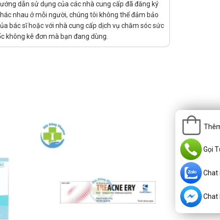
hướng dẫn sử dụng của các nhà cung cấp đã đăng ký
ng huyết tương tăng lên ở đối tượng này.
c khác nhau ở mỗi người, chúng tôi không thể đảm bảo
 của bác sĩ hoặc với nhà cung cấp dịch vụ chăm sóc sức
thuốc không kê đơn mà bạn đang dùng.
loạn sinh dục, tăng cân, suy nhược,...
 tiểu không tự chủ, chảy máu bất thường, rối loạn ngoại
hướng dẫn theo dõi và điều chỉnh phù hợp.
Thêm
à quyết định có tiếp tục sử dụng thuốc hay không.
ốc tác động lên hệ thần kinh.
Gọi T
Chat
Chat