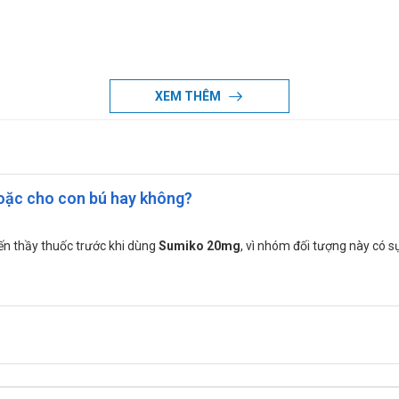
XEM THÊM
oặc cho con bú hay không?
ến thầy thuốc trước khi dùng
Sumiko 20mg
, vì nhóm đối tượng này có s
/ngày. Có thể tăng liều dần mỗi lần 10mg, liều tối đa 50mg/ngày.
ày. Nếu sau vài tuần bệnh nhân không đáp ứng với thuốc có thể tăng 
gày, sau đó tăng dần tới liều khuyến cáo là 40mg/ngày. Liều tối đa là
là 20mg/ngày, có thể tăng dần 10mg cho tới liều khuyến cáo 40mg/ngà