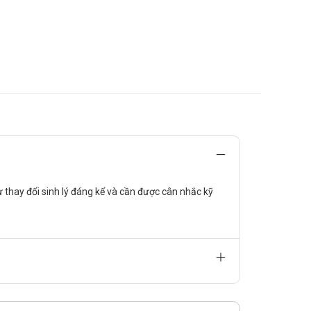
ự thay đổi sinh lý đáng kể và cần được cân nhắc kỹ
liều mỗi lần 10mg. Liều tối đa 50mg/ngày.
 60mg/ngày.
y. Liều tối đa là 60mg/ngày.