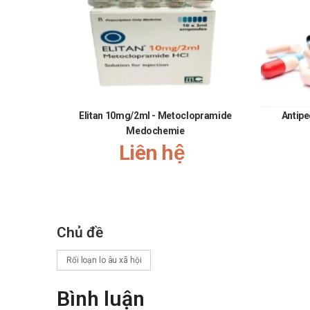
Lưu ý quan trọng khi sử dụng
Người dùng không tự ý tăng hoặc giảm liều để tránh t
Khi xuất hiện cảm giác bồn chồn hoặc mất ngủ kéo 
Người uống rượu bia thường xuyên cần thảo luận trướ
Thuốc có thể gây buồn ngủ ở một số trường hợp, d
Nếu có kế hoạch mang thai, người dùng cần thông 
Thuốc có thể thay thế cho Sumiko 
Elitan 10mg/2ml - Metoclopramide
Antip
Medochemie
Các thuốc có cơ chế hỗ trợ cải thiện rối loạn lo â
Liên hệ
sử dụng trong những trường hợp người dùng cần đổ
tác động lên dẫn truyền thần kinh liên quan đến tâ
được cập nhật, và để biết sản phẩm nào có thể thay
hóa hơn.
Chủ đề
Rối loạn lo âu xã hội
Bình luận