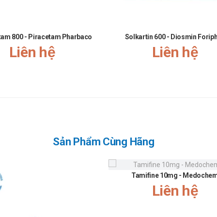
tam 800 - Piracetam Pharbaco
Solkartin 600 - Diosmin Fori
Liên hệ
Liên hệ
khi dùng chung với Sumiko 20mg và không được phối hợp trong bất
NRI có thể làm tăng nguy cơ rối loạn serotonin khi sử dụng đồng t
truyền thần kinh và cần được đánh giá liều khi dùng chung với paro
i tác động lên hệ tuần hoàn nếu phối hợp với Sumiko 20mg.
y cơ kích ứng đường tiêu hóa khi dùng đồng thời với paroxetine.
 dưới 30 độ C.
Sản Phẩm Cùng Hãng
c tiếp.
n?
Tamifine 10mg - Medochem
Liên hệ
ng từ Hải Đăng Pharma, hãy liên hệ ngay để được tư vấn và hỗ trợ 
để được hướng dẫn chi tiết.