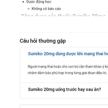
Dược động học:
Không có báo cáo
Công dụng của thuốc Sumiko 20mg
Bệnh trầm cảm.
Rối loạn lo âu tổng quát, rối loạn lo âu xã hội,...
Rối loạn hoảng sợ.
Câu hỏi thường gặp
Rối loạn ám ảnh cưỡng chế.
Hướng dẫn sử dụng
Sumiko 20mg dùng được khi mang thai h
Sử dụng theo đường uống
Bệnh nhân uống thuốc cùng với 1 cốc nước.
Người mang thai hoặc cho con bú cần tham khảo ý ki
Nên uống vào buổi sáng trong bữa ăn.
nhằm đảm bảo phù hợp trong từng giai đoạn điều trị.
Liều dùng thuốc Sumiko 20mg
Điều trị bệnh trầm cảm: Uống 10mg tương ứng 1 viên
Sumiko 20mg uống trước hay sau ăn?
Điều trị bệnh lo âu: uống 10mg tương ứng 1 viên/ng
Điều trị rối loạn hoảng sợ: Liều khởi đầu là 10mg/n
Điều trị rối loạn ám ảnh cưỡng chế: Liều khởi đầu 