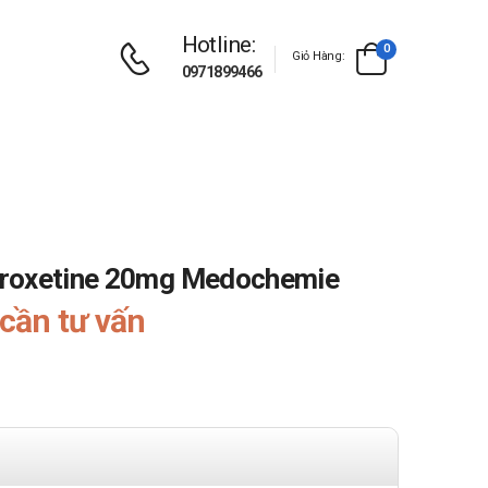
Hotline:
0
Giỏ Hàng:
0971899466
aroxetine 20mg Medochemie
cần tư vấn