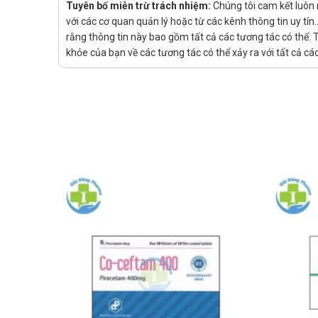
Tuyên bố miễn trừ trách nhiệm:
Chúng tôi cam kết luôn
Liều điều trị cho bệnh nhân suy gan hoặc suy thận:
với các cơ quan quản lý hoặc từ các kênh thông tin uy tí
Người cao tuổi: Liều khởi đầu là 20mg/ngày và tăn
rằng thông tin này bao gồm tất cả các tương tác có thể. 
Trẻ em: Không sử dụng thuốc cho trẻ em do chưa có
khỏe của bạn về các tương tác có thể xảy ra với tất cả c
Tác dụng phụ thường gặp
Tác dụng phụ thường gặp nhất là triệu chứng buồn 
Một số tác dụng phụ khác thường gặp như: đau đầu, ch
Ngoài ra, bệnh nhân cũng có thể gặp một số tác dụng
tháp, nhịp tim chậm, men gan tăng, co giật, kích thí
Cách xử trí nếu gặp tác dụng phụ:
Khi xuất hiện bất kỳ biểu hiện lạ nào trong quá
Nếu cảm giác khó chịu tăng dần hoặc kéo dài, n
Người dùng không tự ý dùng thêm thuốc khác để g
Đối tượng cần thận trọng
Người có rối loạn chức năng gan hoặc thận
Người bị động kinh hoặc có tiền sử co giật
Người mắc rối loạn lưỡng cực
Người đang dùng thuốc ảnh hưởng đến serotonin