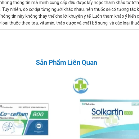
 những thông tin mà mình cung cấp đều được lấy hoặc tham khảo từ tờ 
 Giảm liều cho bệnh nhân suy gan, suy thận do nồng độ Paroxetin tro
n... Tuy nhiên, do cơ địa từng người khác nhau, nên thuốc sẽ có tương tá
g dần mỗi 10mg. Liều tối đa 40mg/ngày.
Thông tin này không thay thế cho lời khuyên y tế. Luôn tham khảo ý kiến
 nghiên cứu an toàn trên đối tượng này.
ác loại thuốc theo toa, vitamin, thảo dược và chất bổ sung, và các loại 
nôn.
óng mặt, rối loạn thị giác, tăng cholesterol, táo bón, tiêu chảy, rối 
 phụ ít gặp và hiếm gặp như: lú lẫn, giãn đồng tử, hạ áp, mẩn ngứa,
Sản Phẩm Liên Quan
ch quá mức,...
 trình dùng thuốc, người dùng nên thông báo cho thầy thuốc để được 
gười dùng cần chủ động liên hệ cơ sở y tế để kiểm tra nguyên nhân v
iảm triệu chứng mà chưa hỏi ý kiến nhân viên y tế, đặc biệt với thu