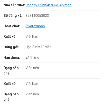
Nhà sản xuất:
Công ty cổ phần dược Apimed
Số đăng ký:
893110053023
Hoạt chất:
Rivaroxaban
Xuất xứ:
Việt Nam
Đóng gói:
Hộp 3 vỉ x 10 viên
Hạn dùng:
24 tháng
Dạng bào
Viên nén
chế:
Xuất xứ:
Việt Nam
Dạng bào
Viên nén
chế: