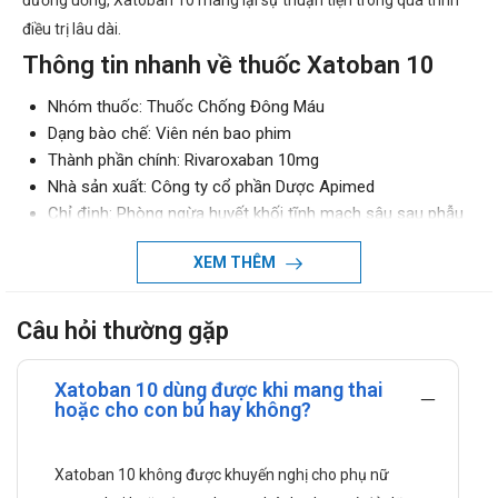
đường uống, Xatoban 10 mang lại sự thuận tiện trong quá trình
điều trị lâu dài.
Thông tin nhanh về thuốc Xatoban 10
Nhóm thuốc: Thuốc Chống Đông Máu
Dạng bào chế: Viên nén bao phim
Thành phần chính: Rivaroxaban 10mg
Nhà sản xuất: Công ty cổ phần Dược Apimed
Chỉ định: Phòng ngừa huyết khối tĩnh mạch sâu sau phẫu
thuật thay khớp háng hoặc gối, dự phòng tái phát huyết
XEM THÊM
khối, hỗ trợ điều trị thuyên tắc phổi.
Giá bán tham khảo:
Đang cập nhật, liên hệ Hotline
0971.899.466 hoặc Zalo 090.179.638
Câu hỏi thường gặp
Thuốc hoạt động như thế nào trong cơ
thể?
Xatoban 10 dùng được khi mang thai
hoặc cho con bú hay không?
Dược lực học:
Xatoban 10 chứa hoạt chất Rivaroxaban, một thuốc
Xatoban 10 không được khuyến nghị cho phụ nữ
chống đông máu có cơ chế ức chế trực tiếp và chọn