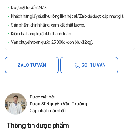
Dược sỹ tư vấn 24/7.
Khách hàng lấy sỉ, sll vui lòng liên hệ call/Zalo để được cập nhật giá.
Sản phẩm chính hãng, cam kết chất lượng.
Kiểm tra hàng trước khi thanh toán.
Vận chuyển toàn quốc: 25.000đ/đơn (dưới 2kg).
ZALO TƯ VẤN
GỌI TƯ VẤN
Được viết bởi
Dược Sĩ Nguyễn Văn Trường
Cập nhật mới nhất:
Thông tin dược phẩm