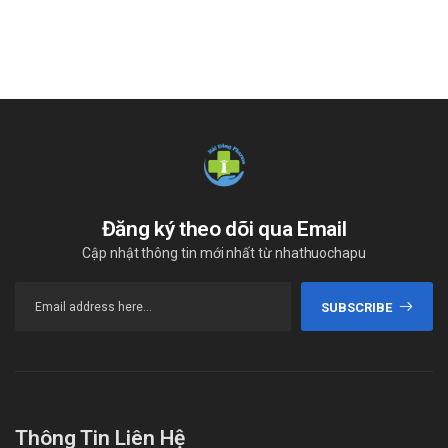
làm tăng tác dụng chống đông, dẫn đến nguy cơ xuất
huyết cao hơn, vì vậy không khuyến khích phối hợp.
Nước bưởi chùm: Làm tăng nồng độ rivaroxaban trong
huyết tương, nên hạn chế sử dụng cùng lúc.
Một số thuốc khác (Bosentan, dabrafenib, deferasirox,
estrogen, nevirapin, osimertinib, progestin, siltuximab,
tocilizumab…): Có thể làm giảm tác dụng chống đông của
rivaroxaban khi phối hợp.
Bảo quản thuốc đúng cách
Đăng ký theo dõi qua Email
Để nơi mát, tránh ánh sáng, nhiệt độ dưới 30⁰C.
Cập nhật thông tin mới nhất từ nhathuochapu
Để xa tầm tay trẻ em, đọc kỹ hướng dẫn sử dụng trước khi
dùng.
SUBSCRIBE
Mua thuốc Xatoban 10 ở đâu uy tín?
Nếu bạn có nhu cầu mua
Xatoban 10
chính hãng, hãy liên
hệ ngay với
Hải Đăng Pharma
để được hỗ trợ nhanh
chóng. Quý khách có thể gọi trực tiếp đến
Hotline
Thông Tin Liên Hệ
0971.899.466
hoặc nhắn qua
Zalo 090.179.6388
để