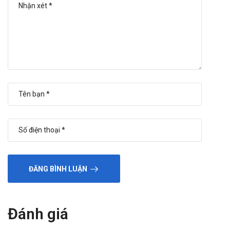
Nếu xuất hiện các triệu chứng bất thường như chảy
máu khó cầm, chóng mặt, mệt mỏi kéo dài hoặc bầm
tím không rõ nguyên nhân, cần ngừng dùng thuốc và
báo ngay cho bác sĩ.
Khi có phản ứng trên da như phát ban, ngứa hoặc sưng
phù, người bệnh không nên tự ý tiếp tục dùng mà cần
được thăm khám để được hướng dẫn xử trí.
Với những tác dụng phụ nhẹ thoáng qua, nên theo dõi
chặt chẽ, nhưng nếu tình trạng nặng dần hoặc không
thuyên giảm, cần đến cơ sở y tế kịp thời.
Tuyệt đối không tự ý điều chỉnh liều hoặc dùng kèm
thuốc khác để giảm tác dụng phụ khi chưa có chỉ định
từ bác sĩ.
ĐĂNG BÌNH LUẬN
Đối tượng cần thận trọng
Người có tiền sử rối loạn đông máu hoặc đang trong tình
Đánh giá
trạng chảy máu tiến triển.
Bệnh nhân bị suy thận vừa đến nặng, đặc biệt khi độ thanh