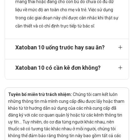
mang thai hoặc đang cho con bú do chưa có đủ dữ
lọc yếu tố Xa trong hệ thống đông máu. Khi yếu tố Xa
liệu về mức độ an toàn cho mẹ và trẻ. Việc sử dụng
bị ức chế, quá trình chuyển prothrombin thành
trong các giai đoạn này chỉ được cân nhắc khi thật sự
thrombin sẽ bị gián đoạn, từ đó hạn chế hình thành
cần thiết và có chỉ định trực tiếp từ bác sĩ.
fibrin và ngăn ngừa cục máu đông. Cơ chế này giúp
giảm nguy cơ xảy ra huyết khối tĩnh mạch sâu, thuyên
tắc phổi cũng như các biến chứng do hình thành huyết
Xatoban 10 uống trước hay sau ăn?
khối ở tim mạch.
Việc tác động trực tiếp vào yếu tố Xa giúp kiểm soát
giai đoạn trung tâm của dòng thác đông máu, nhờ đó
Xatoban 10 có cần kê đơn không?
làm giảm đáng kể khả năng hình thành huyết khối mà
không ảnh hưởng đến số lượng tiểu cầu.
Dược động học:
Tuyên bố miễn trừ trách nhiệm:
Chúng tôi cam kết luôn
Hấp thu: Sau khi uống, thuốc được hấp thu nhanh qua
những thông tin mà mình cung cấp đều được lấy hoặc tham
đường tiêu hóa, đạt nồng độ cao nhất trong huyết
khảo từ tờ hướng dẫn sử dụng của các nhà cung cấp đã
tương trong khoảng 2–4 giờ. Ở liều 10mg, sinh khả
đăng ký với các cơ quan quản lý hoặc từ các kênh thông tin
dụng gần như hoàn toàn (80–100%) và không bị ảnh
uy tín... Tuy nhiên, do cơ địa từng người khác nhau, nên
hưởng bởi việc dùng cùng thức ăn.
thuốc sẽ có tương tác khác nhau ở mỗi người, chúng tôi
Phân bố: Xatoban 10 có khả năng gắn kết mạnh với
không thể đảm bảo rằng thông tin này bao gồm tất cả các