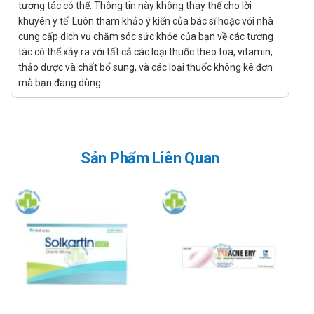
tương tác có thể. Thông tin này không thay thế cho lời
protein huyết tương (92–95%), chủ yếu là albumin. Thể
khuyên y tế. Luôn tham khảo ý kiến của bác sĩ hoặc với nhà
tích phân bố trung bình khoảng 50 lít, phản ánh sự phân
cung cấp dịch vụ chăm sóc sức khỏe của bạn về các tương
bố rộng trong cơ thể.
tác có thể xảy ra với tất cả các loại thuốc theo toa, vitamin,
Chuyển hóa: Thuốc được chuyển hóa chủ yếu tại gan
thảo dược và chất bổ sung, và các loại thuốc không kê đơn
nhờ hệ enzym cytochrome P450, đặc biệt là CYP3A4
mà bạn đang dùng.
và CYP2J2, cùng với một phần nhỏ qua các cơ chế
không phụ thuộc CYP.
Thải trừ: Khoảng hai phần ba liều dùng được đào thải
qua thận, phần còn lại được thải trừ qua phân dưới
Sản Phẩm Liên Quan
dạng chất chuyển hóa.
Công dụng của thuốc Xatoban 10
Ngăn ngừa huyết khối tĩnh mạch sau các cuộc phẫu thuật
lớn như khớp háng, khớp gối.
Ngăn ngừa huyết khối tĩnh mạch phổi (PE), hình thành cục
máu đông trong tĩnh mạch sâu (DVT).
Dự phòng ở bệnh nhân rung nhĩ không bị bệnh van tim có
nguy cơ đột quỵ và thuyên tắc hệ thống.
Bệnh nhân gặp hội chứng mạch vành cấp có các dấu hiệu