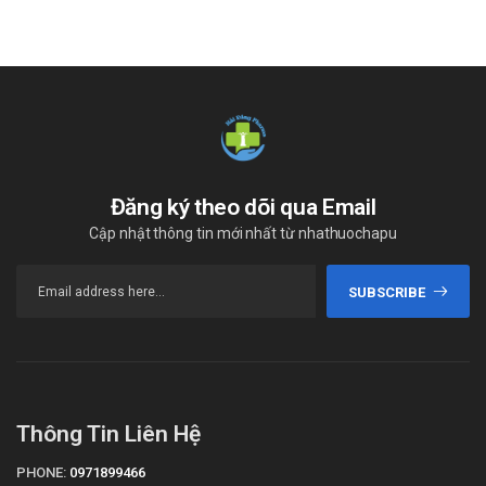
trong hỗ trợ cải thiện tình trạng phù nề và rối loạn tuần
hoàn tĩnh mạch, tương tự định hướng sử dụng của
Escin
20mg
. Sản phẩm này thường được nhắc đến trong các
trường hợp người bệnh có biểu hiện sưng nề chi dưới, cảm
giác nặng chân hoặc khó chịu liên quan đến tuần hoàn
ngoại biên. Danh sách sản phẩm có thể thay thế Escin
20mg hiện đang được cập nhật thường xuyên, người bệnh
nên liên hệ Hải Đăng Pharma để được tư vấn lựa chọn phù
Đăng ký theo dõi qua Email
hợp với từng tình trạng cụ thể.
Cập nhật thông tin mới nhất từ nhathuochapu
SUBSCRIBE
Thông Tin Liên Hệ
PHONE:
0971899466