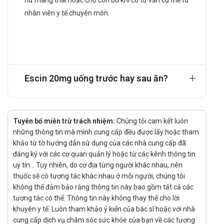
nữ mang thai hoặc cho con bú khi có tư vấn cụ thể từ
cấu trúc nội mô.
nhân viên y tế chuyên môn.
Cơ chế này góp phần hạn chế sự thoát dịch ra mô kẽ,
từ đó giảm hiện tượng phù nề trong các rối loạn tuần
hoàn ngoại biên.
Trên hệ tĩnh mạch, hoạt chất hỗ trợ cải thiện trương
lực mạch máu, giúp giảm cảm giác nặng chân và căng
Escin 20mg uống trước hay sau ăn?
tức mô mềm.
Thuốc còn liên quan đến quá trình điều hòa phản ứng
viêm tại chỗ, góp phần hỗ trợ phục hồi mô sau tổn
thương cơ học.
Tuyên bố miễn trừ trách nhiệm:
Chúng tôi cam kết luôn
Dược động học:
những thông tin mà mình cung cấp đều được lấy hoặc tham
khảo từ tờ hướng dẫn sử dụng của các nhà cung cấp đã
Hấp thu: Hoạt chất được hấp thu qua đường tiêu hóa,
đăng ký với các cơ quan quản lý hoặc từ các kênh thông tin
với sự hỗ trợ của dạng bào chế bao tan trong ruột
uy tín... Tuy nhiên, do cơ địa từng người khác nhau, nên
nhằm tối ưu quá trình này.
thuốc sẽ có tương tác khác nhau ở mỗi người, chúng tôi
Phân bố: Sau hấp thu, hoạt chất phân bố chủ yếu tại hệ
không thể đảm bảo rằng thông tin này bao gồm tất cả các
mạch và các mô liên quan đến phản ứng viêm, phù nề.
tương tác có thể. Thông tin này không thay thế cho lời
Chuyển hóa: Hoạt chất trải qua quá trình chuyển hóa
khuyên y tế. Luôn tham khảo ý kiến của bác sĩ hoặc với nhà
sinh học tại gan, tạo thành các chất chuyển hóa có
cung cấp dịch vụ chăm sóc sức khỏe của bạn về các tương