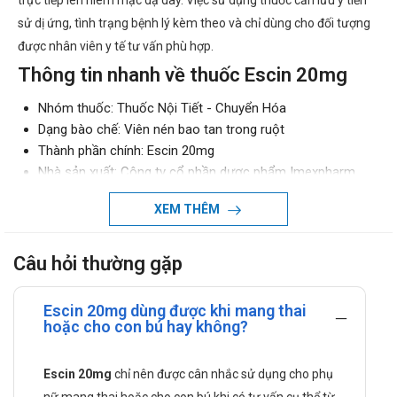
trực tiếp lên niêm mạc dạ dày. Việc sử dụng thuốc cần lưu ý tiền
sử dị ứng, tình trạng bệnh lý kèm theo và chỉ dùng cho đối tượng
được nhân viên y tế tư vấn phù hợp.
Thông tin nhanh về thuốc Escin 20mg
Nhóm thuốc: Thuốc Nội Tiết - Chuyển Hóa
Dạng bào chế: Viên nén bao tan trong ruột
Thành phần chính: Escin 20mg
Nhà sản xuất: Công ty cổ phần dược phẩm Imexpharm
Chỉ định: điều trị các bệnh thiểu năng tĩnh mạch mãn tính,
XEM THÊM
giãn tĩnh mạch chân, bị trĩ nội hoặc ngoại.
Giá bán tham khảo: Đang cập nhật, liên hệ Hotline
0971.899.466
hoặc nhắn tin qua Zalo
090.179.6388
Câu hỏi thường gặp
Thuốc hoạt động như thế nào trong cơ
thể?
Escin 20mg dùng được khi mang thai
hoặc cho con bú hay không?
Dược lực học:
Hoạt chất chính tác động lên thành mạch thông qua
Escin 20mg
chỉ nên được cân nhắc sử dụng cho phụ
việc điều hòa tính thấm mao mạch và hỗ trợ ổn định