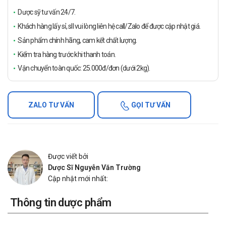
Dược sỹ tư vấn 24/7.
Khách hàng lấy sỉ, sll vui lòng liên hệ call/Zalo để được cập nhật giá.
Sản phẩm chính hãng, cam kết chất lượng.
Kiểm tra hàng trước khi thanh toán.
Vận chuyển toàn quốc: 25.000đ/đơn (dưới 2kg).
ZALO TƯ VẤN
GỌI TƯ VẤN
Được viết bởi
Dược Sĩ Nguyễn Văn Trường
Cập nhật mới nhất:
Thông tin dược phẩm