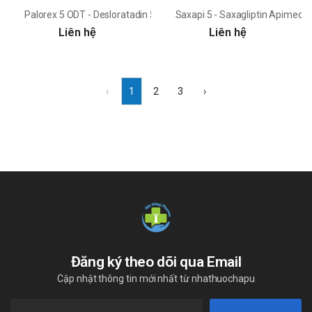
Palorex 5 ODT - Desloratadin 5mg Apimed
Saxapi 5 - Saxagliptin Apimed
Liên hệ
Liên hệ
‹
1
2
3
›
Đăng ký theo dõi qua Email
Cập nhật thông tin mới nhất từ nhathuochapu