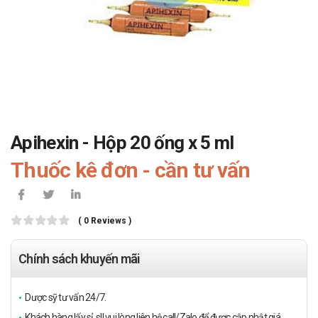
Apihexin - Hộp 20 ống x 5 ml
Thuốc kê đơn - cần tư vấn
( 0 Reviews )
Chính sách khuyến mãi
Dược sỹ tư vấn 24/7.
Khách hàng lấy sỉ, sll vui lòng liên hệ call/Zalo để được cập nhật giá.