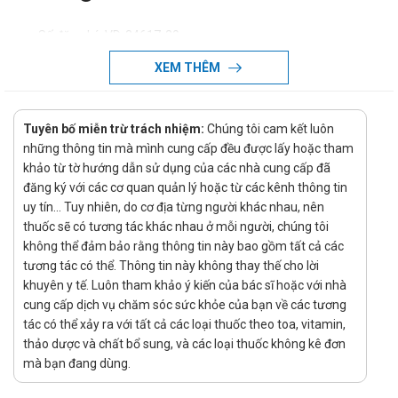
Số đăng ký: VD-34617-20
Nguồn gốc: Việt Nam
XEM THÊM
Tiêu chuẩn: TCCS
Hạn sử dụng: 24 tháng
Tuyên bố miễn trừ trách nhiệm:
Chúng tôi cam kết luôn
Apihexin chỉ định điều trị bệnh gì?
những thông tin mà mình cung cấp đều được lấy hoặc tham
khảo từ tờ hướng dẫn sử dụng của các nhà cung cấp đã
Được chỉ định làm loãng đờm trong các bệnh nhiễm khuẩn
đăng ký với các cơ quan quản lý hoặc từ các kênh thông tin
đường hô hấp cấp hoặc mạn có ho xuất tiết.
uy tín... Tuy nhiên, do cơ địa từng người khác nhau, nên
thuốc sẽ có tương tác khác nhau ở mỗi người, chúng tôi
Cách dùng - Liều dùng của thuốc
không thể đảm bảo rằng thông tin này bao gồm tất cả các
Apihexin
tương tác có thể. Thông tin này không thay thế cho lời
khuyên y tế. Luôn tham khảo ý kiến của bác sĩ hoặc với nhà
Liều dùng:
cung cấp dịch vụ chăm sóc sức khỏe của bạn về các tương
Trẻ em dưới 2 tuổi: 2,5 ml/lần (đong bằng cốc đong kèm
tác có thể xảy ra với tất cả các loại thuốc theo toa, vitamin,
thảo dược và chất bổ sung, và các loại thuốc không kê đơn
theo), ngày 2 lần.
mà bạn đang dùng.
Trẻ em từ 2 đến 6 tuổi: 5 ml/lần (đong bằng cốc đong kèm
theo), ngày 2 lần.