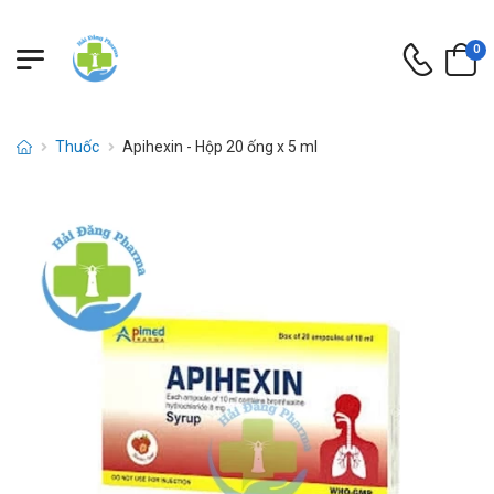
0
Thuốc
Apihexin - Hộp 20 ống x 5 ml