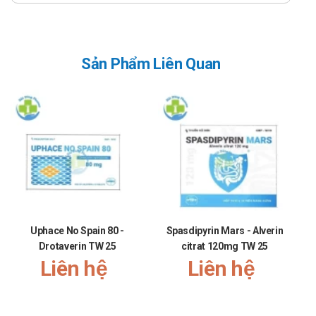
gian thức ăn qua ruột ở 2 tuần đầu, sau đó có thể tăng lên
liều 2 viên/ngày.
Các tác dụng có lợi quan sát được sau khoảng 2 - 4 tuần
Sản Phẩm Liên Quan
điều trị, chính vì vậy người bệnh không nên ngừng điều trị
trước khi hiệu quả của thuốc được thể hiện rõ ràng.
Do tác động ban đầu khá chậm (sau 2 - 4 tuần điều trị)
cùng khả năng dung nạp tốt qua đường tiêu hoá nên
Diacerein có thể kết hợp cùng thuốc giảm đau hoặc một
thuốc kháng viêm trong 2 - 4 tuần điều trị đầu tiên.
Cách dùng: Thuốc được sử dụng theo đường uống.
Chống chỉ định
Uphace No Spain 80 -
Spasdipyrin Mars - Alverin
Chống chỉ định cho những bệnh nhân có tiền sử quá mẫn với
Drotaverin TW 25
citrat 120mg TW 25
thành phần hoặc với bất kỳ tá dược nào của thuốc.
Liên hệ
Liên hệ
Tác dụng phụ
Những tác dụng phụ không mong muốn thường gặp khi người