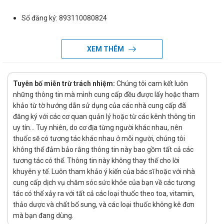
Số đăng ký: 893110080824
Nguồn gốc: Việt Nam
Tiêu chuẩn: NSX
XEM THÊM
Hạn sử dụng: 24 tháng
Vacocerin caps chỉ định điều trị bệnh gì?
Tuyên bố miễn trừ trách nhiệm:
Chúng tôi cam kết luôn
những thông tin mà mình cung cấp đều được lấy hoặc tham
Vacocerin được chỉ định để điều trị triệu chứng của các bệnh
khảo từ tờ hướng dẫn sử dụng của các nhà cung cấp đã
liên quan tới xương khớp.
đăng ký với các cơ quan quản lý hoặc từ các kênh thông tin
Cách dùng - Liều dùng của thuốc
uy tín... Tuy nhiên, do cơ địa từng người khác nhau, nên
thuốc sẽ có tương tác khác nhau ở mỗi người, chúng tôi
Vacocerin caps
không thể đảm bảo rằng thông tin này bao gồm tất cả các
tương tác có thể. Thông tin này không thay thế cho lời
Liều dùng:
khuyên y tế. Luôn tham khảo ý kiến của bác sĩ hoặc với nhà
Liều thông thường: Sử dụng mỗi lần 1 viên, ngày uống 2
cung cấp dịch vụ chăm sóc sức khỏe của bạn về các tương
lần vào 2 bữa ăn chính trong một thời gian dài.
tác có thể xảy ra với tất cả các loại thuốc theo toa, vitamin,
thảo dược và chất bổ sung, và các loại thuốc không kê đơn
Người bệnh nên bắt đầu điều trị với liều 1 viên/ngày trong
mà bạn đang dùng.
2 tuần đầu tiên, bởi Diacerein có thể làm tăng nhanh thời