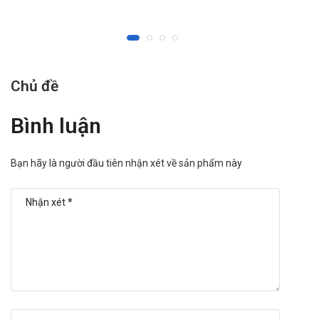
trường hợp bắt buộc phải dùng chung hai loại thuốc trên,
người bệnh nên sử dụng vào các thời điểm khác nhau (cách ít
nhất 2 giờ sau khi uống Diacerein).
Trong quá trình sử dụng thuốc, nên kiêng rượu bia, thuốc lá,
Chủ đề
chất kích thích... bởi chúng có chứa các hoạt chất khác, có
nguy cơ gây hiện tượng đối kháng hoặc hiệp đồng với thuốc.
Bình luận
Không nên sử dụng Diacerein cho phụ nữ đang trong thai kỳ
hoặc đang nuôi con bằng sữa mẹ. Nguyên nhân là do có báo
Bạn hãy là người đầu tiên nhận xét về sản phẩm này
cáo cho thấy vẫn có một lượng nhỏ các dẫn xuất của
Diacerein đi vào tuyến sữa của mẹ và có nguy cơ ảnh hưởng
tới trẻ nhỏ.
Các sản phẩm tương tự khác
Qbilacxan
Penresit 1mg
T- RES 200mg