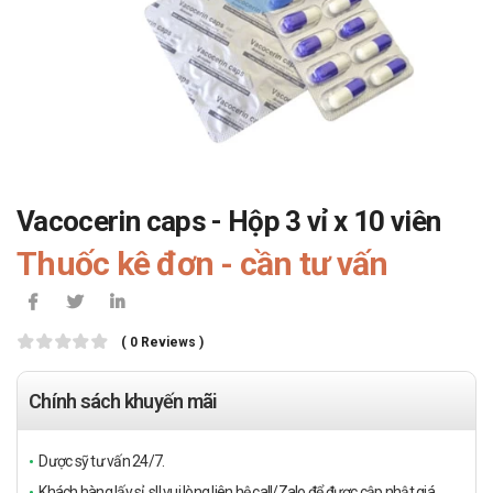
Vacocerin caps - Hộp 3 vỉ x 10 viên
Thuốc kê đơn - cần tư vấn
( 0 Reviews )
Chính sách khuyến mãi
Dược sỹ tư vấn 24/7.
Khách hàng lấy sỉ, sll vui lòng liên hệ call/Zalo để được cập nhật giá.