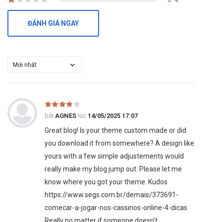
ĐÁNH GIÁ NGAY
bởi
AGNES
lúc
14/05/2025 17:07
Great blog! Is your theme custom made or did
you download it from somewhere? A design like
yours with a few simple adjustements would
really make my blog jump out. Please let me
know where you got your theme. Kudos
https://www.segs.com.br/demais/373691-
comecar-a-jogar-nos-cassinos-online-4-dicas
Really no matter if someone doesn't