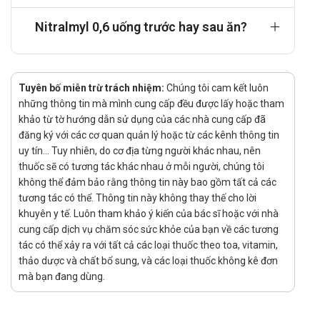
ngày, chia thành nhiều lần trong ngày.
Nitralmyl 0,6 uống trước hay sau ăn?
Hỗ trợ điều trị suy tim toàn bộ hoặc suy tim trái nặng:
Uống 2–4 viên mỗi lần, 2–3 lần mỗi ngày
Chống chỉ định
Tuyên bố miễn trừ trách nhiệm:
Chúng tôi cam kết luôn
Quá mẫn với quetiapine hoặc bất kỳ thành phần nào của
những thông tin mà mình cung cấp đều được lấy hoặc tham
thuốc.
khảo từ tờ hướng dẫn sử dụng của các nhà cung cấp đã
Tác dụng phụ
đăng ký với các cơ quan quản lý hoặc từ các kênh thông tin
uy tín... Tuy nhiên, do cơ địa từng người khác nhau, nên
Đau đầu, chóng mặt, hoa mắt.
thuốc sẽ có tương tác khác nhau ở mỗi người, chúng tôi
Buồn nôn, cảm giác nóng, bốc hỏa mặt.
không thể đảm bảo rằng thông tin này bao gồm tất cả các
Đánh trống ngực, toát mồ hôi.
tương tác có thể. Thông tin này không thay thế cho lời
Dùng thuốc trên một số trường hợp đặc
khuyên y tế. Luôn tham khảo ý kiến của bác sĩ hoặc với nhà
cung cấp dịch vụ chăm sóc sức khỏe của bạn về các tương
biệt
tác có thể xảy ra với tất cả các loại thuốc theo toa, vitamin,
thảo dược và chất bổ sung, và các loại thuốc không kê đơn
Phụ nữ có thai: Kinh nghiệm sử dụng Nitroglycerin cho phụ
mà bạn đang dùng.
nữ mang thai còn hạn chế. Do đó, cần thận trọng và chỉ sử
dụng khi thực sự cần thiết, dưới sự giám sát chặt chẽ của
bác sĩ.