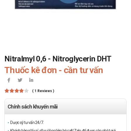
Nitralmyl 0,6 - Nitroglycerin DHT
Thuốc kê đơn - cần tư vấn
( 1 Reviews )
Chính sách khuyến mãi
Dược sỹ tư vấn 24/7.
Khách hàng lấy sỉ, sll vui lòng liên hệ call/Zalo để được cập nhật giá.