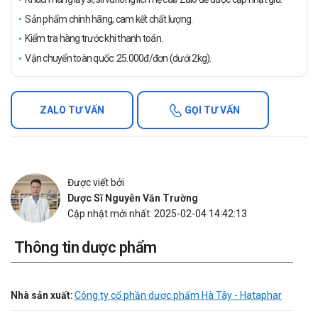
Sản phẩm chính hãng, cam kết chất lượng.
Kiểm tra hàng trước khi thanh toán.
Vận chuyển toàn quốc: 25.000đ/đơn (dưới 2kg).
ZALO TƯ VẤN
GỌI TƯ VẤN
Được viết bởi
Dược Sĩ Nguyễn Văn Trường
Cập nhật mới nhất: 2025-02-04 14:42:13
Thông tin dược phẩm
Nhà sản xuất:
Công ty cổ phần dược phẩm Hà Tây - Hataphar