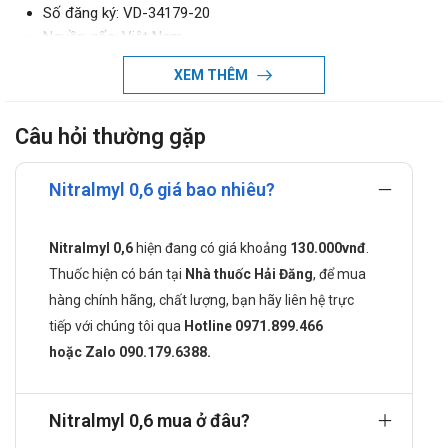
Số đăng ký: VD-34179-20
Nguồn gốc: Việt Nam
Tiêu chuẩn: NSX
XEM THÊM
Hạn sử dụng: 36 tháng.
Nitralmyl 0,6 chỉ định điều trị bệnh gì?
Câu hỏi thường gặp
Sử dụng lâu dài trong điều trị bệnh động mạch vành và
phòng ngừa cơn đau thắt ngực.
Nitralmyl 0,6 giá bao nhiêu?
Hỗ trợ điều trị suy tim sung huyết (kết hợp với digitalis,
thuốc lợi tiểu, thuốc ức chế men chuyển hoặc thuốc dãn
Nitralmyl 0,6
hiện đang có giá khoảng
130.000vnđ
.
mạch).
Thuốc hiện có bán tại
Nhà thuốc Hải Đăng
, để mua
Cách dùng - Liều dùng của thuốc
hàng chính hãng, chất lượng, bạn hãy liên hệ trực
Nitralmyl 0,6
tiếp với chúng tôi qua
Hotline 0971.899.466
Cách dùng:
hoặc Zalo 090.179.6388.
Thuốc dùng đường uống.
Liều dùng:
Nitralmyl 0,6 mua ở đâu?
Phòng ngừa cơn đau thắt ngực: Uống 2–3 viên mỗi