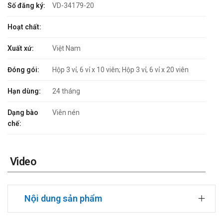
Số đăng ký:
VD-34179-20
Hoạt chất:
Xuất xứ:
Việt Nam
Đóng gói:
Hộp 3 vỉ, 6 vỉ x 10 viên; Hộp 3 vỉ, 6 vỉ x 20 viên
Hạn dùng:
24 tháng
Dạng bào
Viên nén
chế:
Video
Nội dung sản phẩm