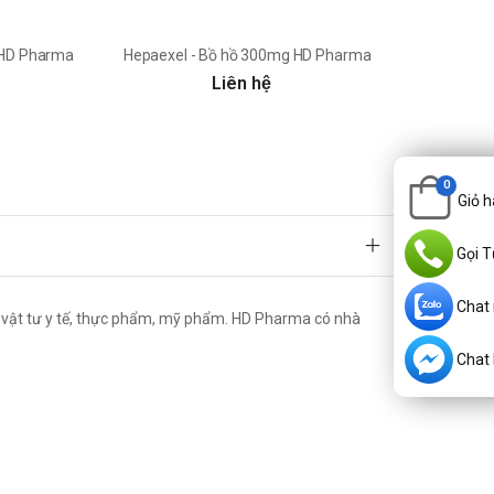
 HD Pharma
Hepaexel - Bồ hồ 300mg HD Pharma
Liên hệ
0
Giỏ 
Gọi T
Chat
 vật tư y tế, thực phẩm, mỹ phẩm. HD Pharma có nhà
Chat