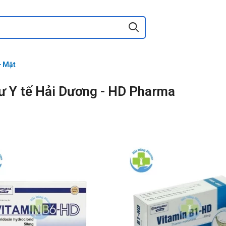
- Mật
ư Y tế Hải Dương - HD Pharma