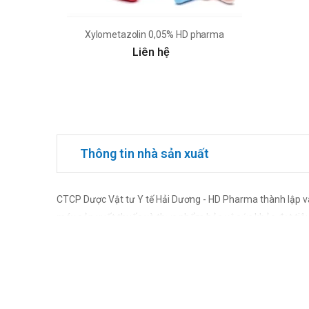
Xylometazolin 0,05% HD pharma
Liên hệ
Thông tin nhà sản xuất
CTCP Dược Vật tư Y tế Hải Dương - HD Pharma thành lập v
máy sản xuất thuốc và thực phẩm bảo vệ sức khỏe đạt ti