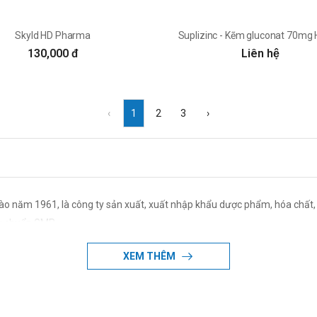
Skyld HD Pharma
Suplizinc - Kẽm gluconat 70mg
130,000 đ
Liên hệ
‹
1
2
3
›
ào năm 1961, là công ty sản xuất, xuất nhập khẩu dược phẩm, hóa chất,
êu chuẩn GMP
XEM THÊM