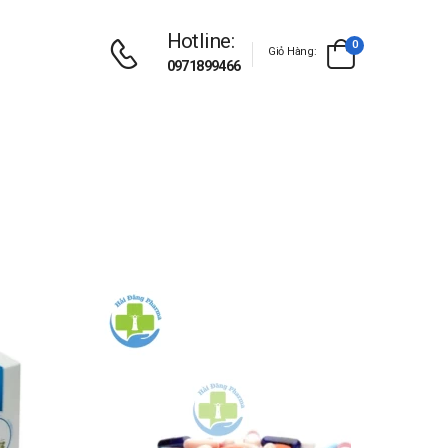
Hotline:
0
Giỏ Hàng:
0971899466