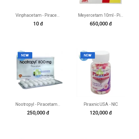
Vinphacetam - Piracetam 400mg Vinphaco
Meyercetam 10ml - Piracetam 333,3mg Meyer
10 đ
650,000 đ
NEW
NEW
Nootropyl - Piracetam 800mg GSK
Piraxnic USA - NIC
250,000 đ
120,000 đ