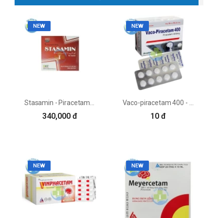
NEW
NEW
Stasamin - Piracetam 1200mg/6ml Hataphar
Vaco-piracetam 400 - Piracetam Vacopharm
340,000 đ
10 đ
NEW
NEW