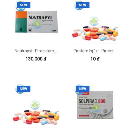
NEW
NEW
Naatrapyl - Piracetam 1g Pymepharco
Piratam Inj.1g - Piracetam 200mg Jeil Pharma
130,000 đ
10 đ
NEW
NEW