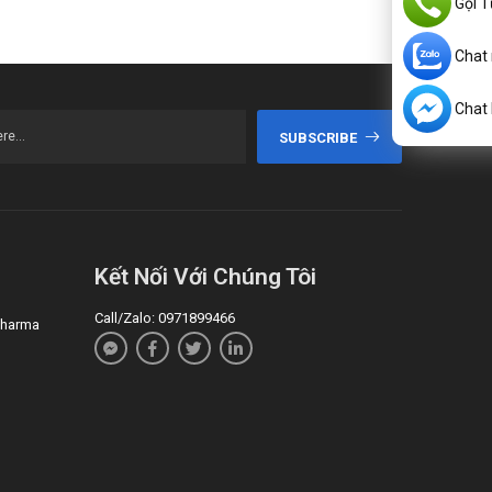
Gọi T
Chat
Chat
SUBSCRIBE
Kết Nối Với Chúng Tôi
Call/Zalo: 0971899466
 Pharma