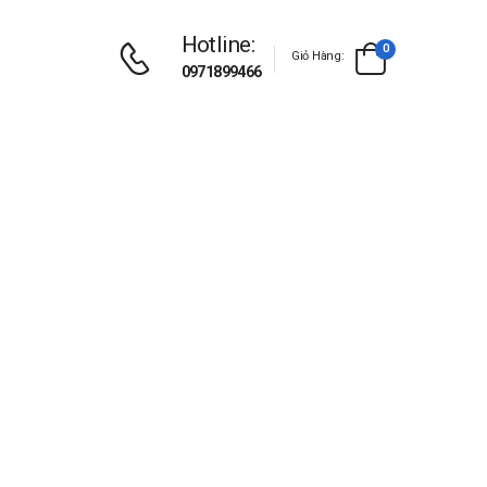
Hotline:
0
Giỏ Hàng:
0971899466